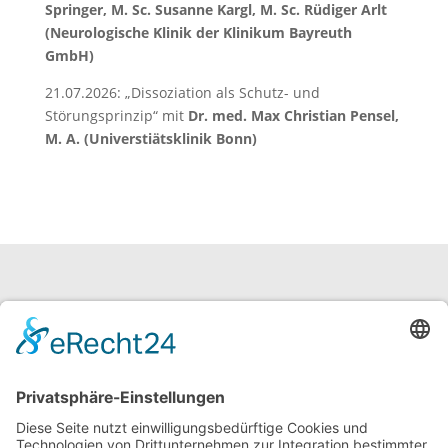
Springer, M. Sc. Susanne Kargl, M. Sc. Rüdiger Arlt
(Neurologische Klinik der Klinikum Bayreuth
GmbH)
21.07.2026: „Dissoziation als Schutz- und
Störungsprinzip“ mit
Dr. med. Max Christian Pensel,
M. A. (Universtiätsklinik Bonn)
neuroraum Fortbildung
Gerhard Müller
Semmelstraße 36 / 38
97070 Würzburg
Tel: +49 (0) 931 46 07 90 33