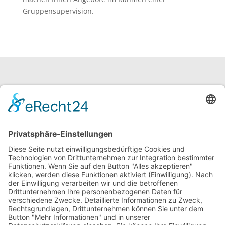
Gruppensupervision.
neuroraum Fortbildung
Gerhard Müller
Semmelstraße 36 / 38
97070 Würzburg
Tel: +49 (0) 931 46 07 90 33
info@neuroraum.de