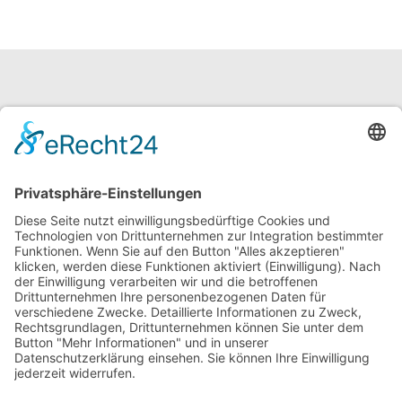
neuroraum Fortbildung
Gerhard Müller
Semmelstraße 36 / 38
97070 Würzburg
Tel: +49 (0) 931 46 07 90 33
info@neuroraum.de
Foto: © Cookie-the-pom/unsplash